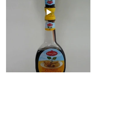
Strooploper
2015
Van Gilze stroopflessen
40 x 10 x 4 cm